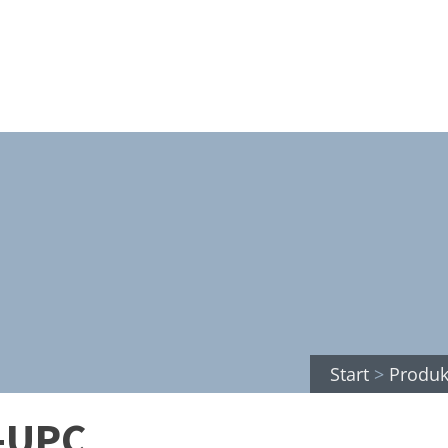
Start
>
Produk
-UPC