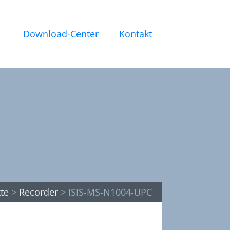
Download-Center
Kontakt
te
>
Recorder
>
ISIS-MS-N1004-UPC